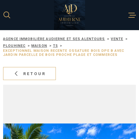
Aller
Aller
Aller
Aller
à
à
au
au
:
la
menu
contenu
recherche
principal
AGENCE IMMOBILIÈRE AUDIERNE ET SES ALENTOURS
VENTE
ACCUEIL
PLOUHINEC
MAISON
T5
EXCEPTIONNEL MAISON RECENTE OSSATURE BOIS DPE B AVEC
JARDIN PARCELLE DE BOIS PROCHE PLAGE ET COMMERCES
NOS BIENS À 
RETOUR
ESTIMATION
METTRE EN V
BIEN
L'AGENCE