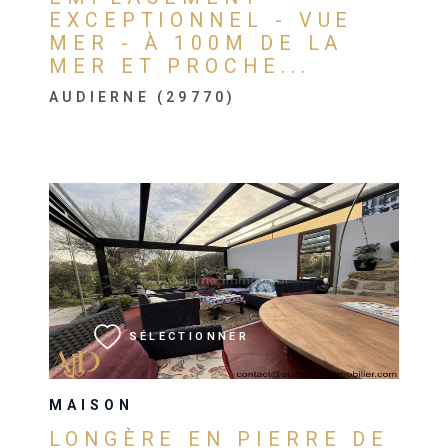
EXCEPTIONNEL - VUE
MER - À 100M DE LA
MER ET PROCHE...
AUDIERNE (29770)
VOIR LE BIEN
SÉLECTIONNER
MAISON
LONGÈRE EN PIERRE DE