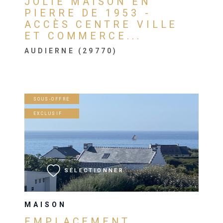
JOLIE MAISON EN
PIERRE DE 1953 -
ACCÈS CENTRE VILLE
ET COMMERCE...
AUDIERNE (29770)
SOUS-OFFRE
EXCLUSIF
VOIR LE BIEN
SÉLECTIONNER
MAISON
EMPLACEMENT