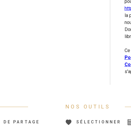
pou
htt
la 
nou
Do
lib
Ce 
Pol
Con
s'a
NOS OUTILS
S DE PARTAGE
SÉLECTIONNER