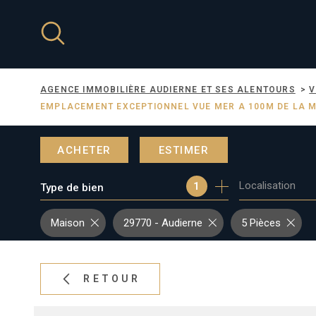
Aller
Aller
Aller
Aller
à
à
au
au
:
la
menu
contenu
recherche
principal
AGENCE IMMOBILIÈRE AUDIERNE ET SES ALENTOURS
V
EMPLACEMENT EXCEPTIONNEL VUE MER A 100M DE LA M
ACHETER
ESTIMER
Localisation
1
Type de bien
DE L'ANCIEN
DU NEUF
Maison
29770 - Audierne
5 Pièces
DE L'IMMO PRO
RETOUR