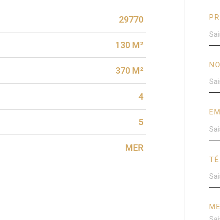
P
29770
130 M²
N
370 M²
4
EM
5
MER
TÉ
M