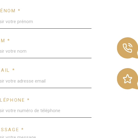
RÉNOM *
OM *
AIL *
LÉPHONE *
ESSAGE *