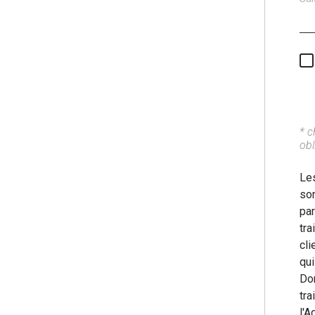
* 
obl
Les
son
pa
tra
cli
qui
Don
tra
l'A