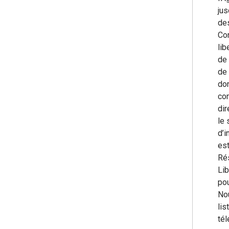
jus
des
Con
lib
de 
de 
don
co
dir
le 
d’i
est
Rés
Lib
pou
Nou
lis
tél