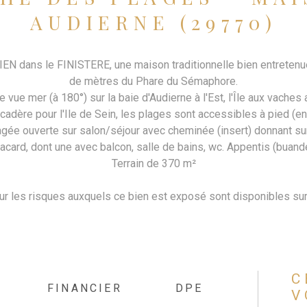
AUDIERNE (29770)
ans le FINISTERE, une maison traditionnelle bien entretenue et
de mètres du Phare du Sémaphore.
 vue mer (à 180°) sur la baie d'Audierne à l'Est, l'Île aux vaches a
adère pour l'Ile de Sein, les plages sont accessibles à pied (e
agée ouverte sur salon/séjour avec cheminée (insert) donnant sur
acard, dont une avec balcon, salle de bains, wc. Appentis (buand
Terrain de 370 m²
ur les risques auxquels ce bien est exposé sont disponibles sur
C
FINANCIER
DPE
V