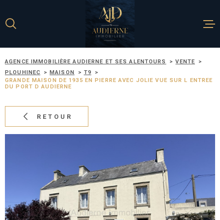
Aller
Aller
Aller
Aller
à
à
au
au
:
la
menu
contenu
recherche
principal
AGENCE IMMOBILIÈRE AUDIERNE ET SES ALENTOURS
VENTE
ACCUEIL
PLOUHINEC
MAISON
T9
GRANDE MAISON DE 1935 EN PIERRE AVEC JOLIE VUE SUR L ENTREE
DU PORT D AUDIERNE
NOS BIENS À 
RETOUR
ESTIMATION
METTRE EN V
BIEN
L'AGENCE