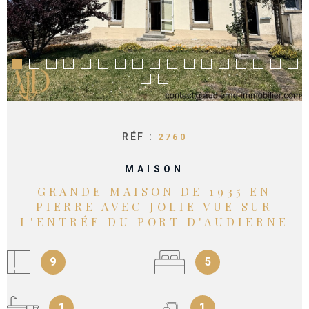
CONTACT
RÉF :
2760
MAISON
GRANDE MAISON DE 1935 EN
PIERRE AVEC JOLIE VUE SUR
L'ENTRÉE DU PORT D'AUDIERNE
9
5
1
1