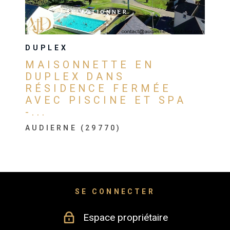
SÉLECTIONNER
DUPLEX
MAISONNETTE EN
DUPLEX DANS
RÉSIDENCE FERMÉE
AVEC PISCINE ET SPA
-...
AUDIERNE (29770)
SE CONNECTER
Espace propriétaire