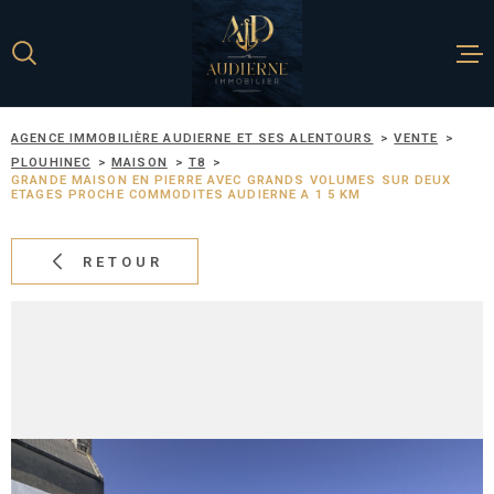
Aller
Aller
Aller
Aller
à
à
au
au
:
la
menu
contenu
recherche
principal
AGENCE IMMOBILIÈRE AUDIERNE ET SES ALENTOURS
VENTE
ACCUEIL
PLOUHINEC
MAISON
T8
GRANDE MAISON EN PIERRE AVEC GRANDS VOLUMES SUR DEUX
ETAGES PROCHE COMMODITES AUDIERNE A 1 5 KM
NOS BIENS À 
RETOUR
ESTIMATION
METTRE EN V
BIEN
L'AGENCE