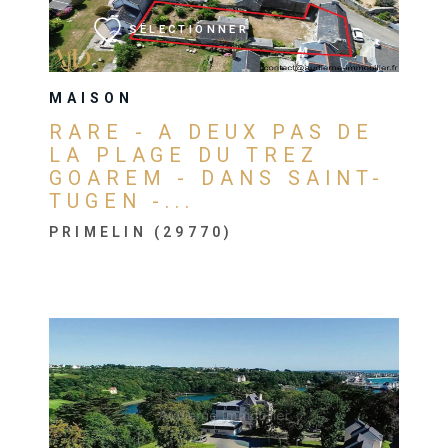
SÉLECTIONNER
MAISON
RARE - A DEUX PAS DE
LA PLAGE DU TREZ
GOAREM - DANS SAINT-
TUGEN -...
PRIMELIN (29770)
VOIR LE BIEN