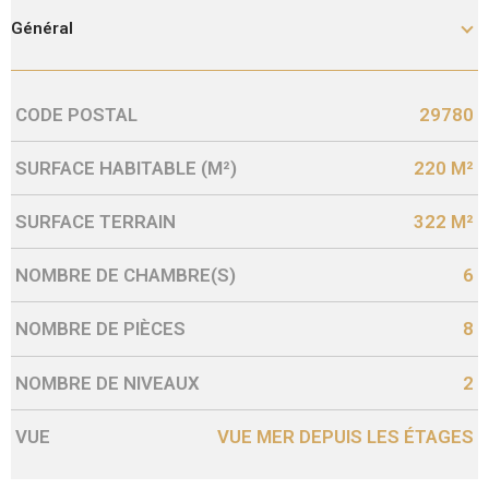
Général
CODE POSTAL
29780
Caractérisque
Valeurs
SURFACE HABITABLE (M²)
220 M²
SURFACE TERRAIN
322 M²
NOMBRE DE CHAMBRE(S)
6
NOMBRE DE PIÈCES
8
NOMBRE DE NIVEAUX
2
VUE
VUE MER DEPUIS LES ÉTAGES