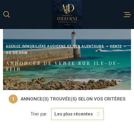
Aller
Aller
Aller
Aller
à
à
au
au
:
la
menu
contenu
recherche
principal
ACCUEIL
AGENCE IMMOBILIÈRE AUDIERNE ET SES ALENTOURS
VENTE
ILE DE SEIN
NOS BIENS À 
ANNONCES DE VENTE SUR ILE-DE-
SEIN
ESTIMATION
METTRE EN V
1
ANNONCE(S) TROUVÉE(S) SELON VOS CRITÈRES
BIEN
Trier par
Les plus récentes
L'AGENCE