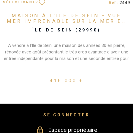
Réf :
2449
SÉLECTIONNER
MAISON À L'ILE DE SEIN - VUE
MER IMPRENABLE SUR LA MER ET
LA POINTE...
ÎLE-DE-SEIN (29990)
A vendre à l'Ile de Sein, une maison des années 30 en pierre,
rénovée avec goût présentant le très gros avantage d'avoir une
entrée indépendante pour la maison et une seconde entrée pour
un studio prêt à louer. La maison se place dans un endroit
stratégique de l'Ile, entre le quai des Paimpolais et le quai Sud.
Une vue mer est possible depuis toutes les fenêtres de la
416 000 €
maison. Cette vue incroyable permet d'observer au loin la pointe
du Raz et le Phare de la Vieille. La maison principale comprend
au rez-de-chaussée : une entrée, une buanderie (+ atelier), une
salle d'eau avec douche et wc. Au premier étage : un palier, une
grande pièce de vie offrant un salon/séjour ouvert sur une
SE CONNECTER
cuisine aménagée et équipée. Au deuxième étage : un palier, une
première chambre avec des volumes agréables et une très belle
Espace propriétaire
vue mer, une 2ème chambre avec un espace couchage et dortoir