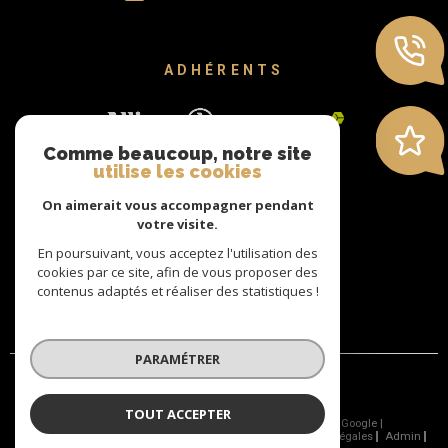
en plus sous les toits, une salle d'eau avec wc. Le studio est
quant à lui entièrement de plain pied et présente une entrée, une
pièce à vivre / chambre avec un coin kitchinette, une salle d'eau
ADHÉRENTS
avec douche et un wc indépendant. Pas d'extérieur mais accès
direct sur les quais.
Comme beaucoup, notre site
utilise les cookies
On aimerait vous accompagner pendant
votre visite.
En poursuivant, vous acceptez l'utilisation des
cookies par ce site, afin de vous proposer des
contenus adaptés et réaliser des statistiques !
PARAMÉTRER
TOUT ACCEPTER
© 2026 | Tous droits réservés | Traduction powered by Google |
Nos Honoraires
Nos Honoraires
Plan Du Site
Mentions Légales
Admin