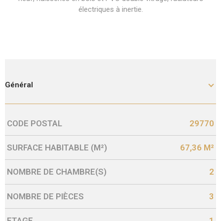
électriques à inertie.
Général
CODE POSTAL
29770
Caractérisque
Valeurs
SURFACE HABITABLE (M²)
67,36 M²
NOMBRE DE CHAMBRE(S)
2
NOMBRE DE PIÈCES
3
ETAGE
1