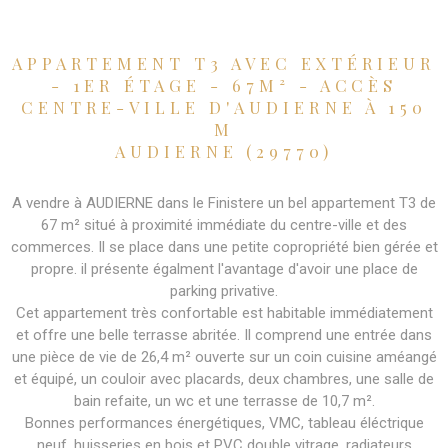
APPARTEMENT T3 AVEC EXTÉRIEUR
- 1ER ÉTAGE - 67M² - ACCÈS
CENTRE-VILLE D'AUDIERNE À 150
M
AUDIERNE (29770)
A vendre à AUDIERNE dans le Finistere un bel appartement T3 de
67 m² situé à proximité immédiate du centre-ville et des
commerces. Il se place dans une petite copropriété bien gérée et
propre. il présente égalment l'avantage d'avoir une place de
parking privative.
Cet appartement très confortable est habitable immédiatement
et offre une belle terrasse abritée. Il comprend une entrée dans
une pièce de vie de 26,4 m² ouverte sur un coin cuisine améangé
et équipé, un couloir avec placards, deux chambres, une salle de
bain refaite, un wc et une terrasse de 10,7 m².
Bonnes performances énergétiques, VMC, tableau éléctrique
neuf, huisseries en bois et PVC double vitrage, radiateurs