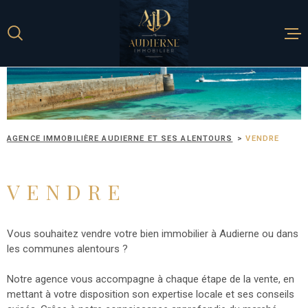
Aller
Aller
Aller
Aller
à
à
au
au
:
la
menu
contenu
recherche
principal
ACCUEIL
NOS BIENS À 
AGENCE IMMOBILIÈRE AUDIERNE ET SES ALENTOURS
VENDRE
ESTIMATION
VENDRE
METTRE EN V
BIEN
Vous souhaitez vendre votre bien immobilier à Audierne ou dans
les communes alentours ?
L'AGENCE
Notre agence vous accompagne à chaque étape de la vente, en
mettant à votre disposition son expertise locale et ses conseils